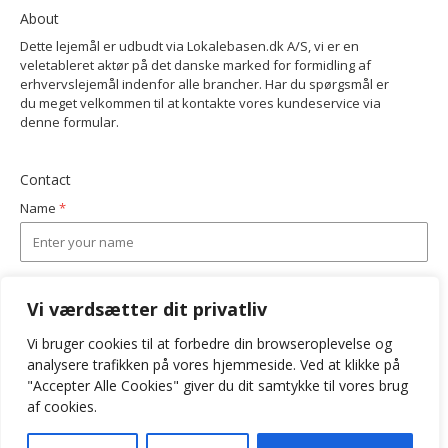
About
Dette lejemål er udbudt via Lokalebasen.dk A/S, vi er en
veletableret aktør på det danske marked for formidling af
erhvervslejemål indenfor alle brancher. Har du spørgsmål er
du meget velkommen til at kontakte vores kundeservice via
denne formular.
Contact
Name
*
Email
*
Vi værdsætter dit privatliv
Vi bruger cookies til at forbedre din browseroplevelse
og
Phone
analysere
*
trafikken
på
vores
hjemmeside
.
Ved at klikke på
"Accepter Alle Cookies" giver du dit samtykke til vores brug
af cookies.
Subject
*