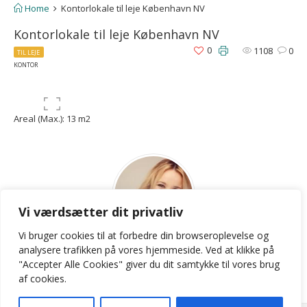
Home
Kontorlokale til leje København NV
Kontorlokale til leje København NV
0
1108
0
TIL LEJE
KONTOR
Areal (Max.): 13 m2
Vi værdsætter dit privatliv
Vi bruger cookies til at forbedre din browseroplevelse
og
LKB
analysere
trafikken
på
vores
hjemmeside
.
Ved at klikke på
"Accepter Alle Cookies" giver du dit samtykke til vores brug
Contact Agent
af cookies.