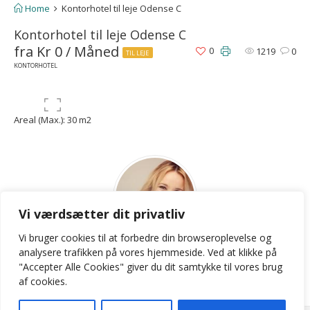
Home
Kontorhotel til leje Odense C
Kontorhotel til leje Odense C
fra Kr 0 / Måned
0
1219
0
TIL LEJE
KONTORHOTEL
Areal (Max.): 30 m2
Vi værdsætter dit privatliv
Vi bruger cookies til at forbedre din browseroplevelse
og
LKB
analysere
trafikken
på
vores
hjemmeside
.
Ved at klikke på
"Accepter Alle Cookies" giver du dit samtykke til vores brug
Contact Agent
af cookies.