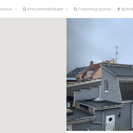
ovinser
Virksomhedslokaler
Coworking Spaces
Nyhed