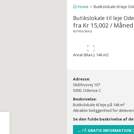
Home
Butikslokale til leje O
Butikslokale til leje Od
fra Kr 15,002 / Måne
BUTIKSLOKALE
Areal (Max.): 146 m2
Adresse:
Skibhusvej 107
5000, Odense C
Beskrivelse:
Butikslokale til leje på 146 m²
Attraktiv beliggenhed for delevenli
Se den fulde beskrivelse af d
→ FÅ
GRATIS INFORMATION
O