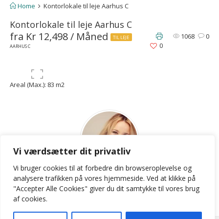
Home
Kontorlokale til leje Aarhus C
Kontorlokale til leje Aarhus C
fra Kr 12,498 / Måned
1068
0
TIL LEJE
0
AARHUS C
Areal (Max.): 83 m2
Vi værdsætter dit privatliv
Vi bruger cookies til at forbedre din browseroplevelse
og
LKB
analysere
trafikken
på
vores
hjemmeside
.
Ved at klikke på
"Accepter Alle Cookies" giver du dit samtykke til vores brug
Contact Agent
af cookies.