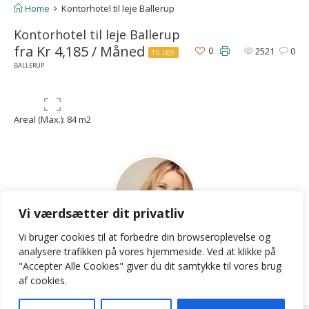
Home
Kontorhotel til leje Ballerup
Kontorhotel til leje Ballerup
fra Kr 4,185 / Måned
0
2521
0
TIL LEJE
BALLERUP
Areal (Max.): 84 m2
Vi værdsætter dit privatliv
Vi bruger cookies til at forbedre din browseroplevelse
og
LKB
analysere
trafikken
på
vores
hjemmeside
.
Ved at klikke på
"Accepter Alle Cookies" giver du dit samtykke til vores brug
Contact Agent
af cookies.