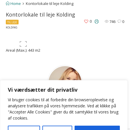
Home
Kontorlokale til leje Kolding
Kontorlokale til leje Kolding
0
746
0
TIL LEJE
KOLDING
Areal (Max.): 443 m2
Vi værdsætter dit privatliv
Vi bruger cookies til at forbedre din browseroplevelse
og
LKB
analysere
trafikken
på
vores
hjemmeside
.
Ved at klikke på
"Accepter Alle Cookies" giver du dit samtykke til vores brug
Contact Agent
af cookies.