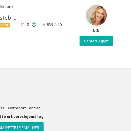
olstebro
lstebro
0
839
0
TIL LEJE
LKB
Contact Agent
 sal i Nørreport Centret
ette erhvervslejemål og
M DETTE LEJEMÅL HER