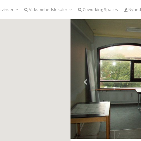
ovinser
Virksomhedslokaler
Coworking Spaces
Nyhed