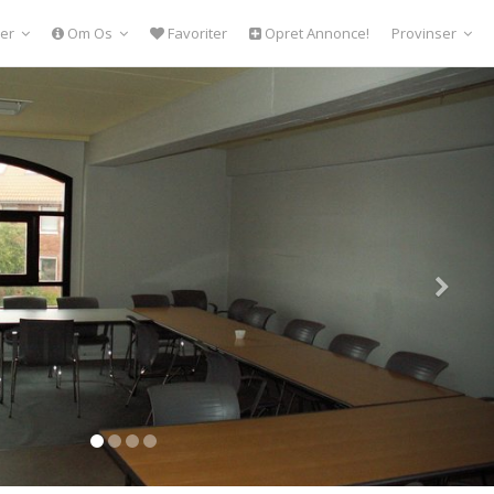
er
Om Os
Favoriter
Opret Annonce!
Provinser