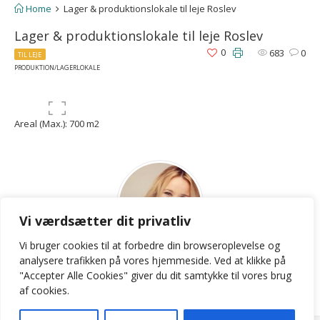
Home
Lager & produktionslokale til leje Roslev
Lager & produktionslokale til leje Roslev
0
683
0
TIL LEJE
PRODUKTION/LAGERLOKALE
Areal (Max.): 700 m2
Vi værdsætter dit privatliv
Vi bruger cookies til at forbedre din browseroplevelse
og
LKB
analysere
trafikken
på
vores
hjemmeside
.
Ved at klikke på
"Accepter Alle Cookies" giver du dit samtykke til vores brug
Contact Agent
af cookies.