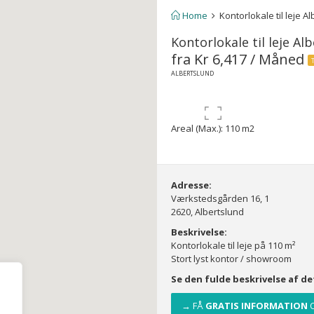
Home
Kontorlokale til leje A
Kontorlokale til leje Al
fra Kr 6,417 / Måned
ALBERTSLUND
Areal (Max.): 110 m2
Adresse:
Værkstedsgården 16, 1
2620, Albertslund
Beskrivelse:
Kontorlokale til leje på 110 m²
Stort lyst kontor / showroom
Se den fulde beskrivelse af d
→ FÅ
GRATIS INFORMATION
O