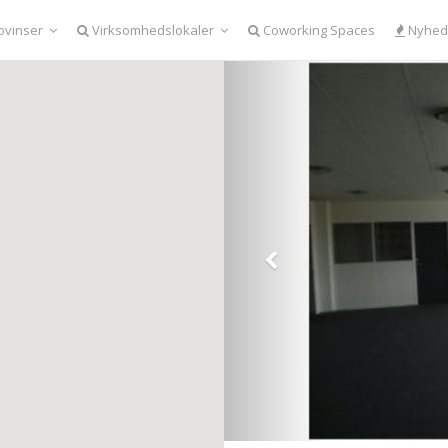
ovinser
Virksomhedslokaler
Coworking Spaces
Nyhed