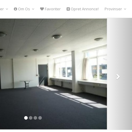
er
Om Os
Favoriter
Opret Annonce!
Provinser