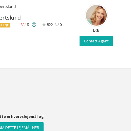
lbertslund
bertslund
0
822
0
TIL LEJE
LKB
Contact Agent
ette erhvervslejemål og
M DETTE LEJEMÅL HER