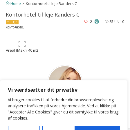
Home
Kontorhotel til leje Randers C
Kontorhotel til leje Randers C
0
854
0
TIL LEJE
KONTORHOTEL
Areal (Max.): 40 m2
Vi værdsætter dit privatliv
Vi bruger cookies til at forbedre din browseroplevelse
og
LKB
analysere
trafikken
på
vores
hjemmeside
.
Ved at klikke på
"Accepter Alle Cookies" giver du dit samtykke til vores brug
Contact Agent
af cookies.