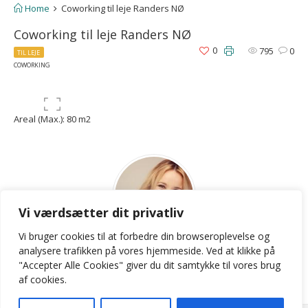
Home
Coworking til leje Randers NØ
Coworking til leje Randers NØ
0
795
0
TIL LEJE
COWORKING
Areal (Max.): 80 m2
Vi værdsætter dit privatliv
Vi bruger cookies til at forbedre din browseroplevelse
og
LKB
analysere
trafikken
på
vores
hjemmeside
.
Ved at klikke på
"Accepter Alle Cookies" giver du dit samtykke til vores brug
Contact Agent
af cookies.