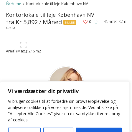
Home
Kontorlokale til leje København NV
Kontorlokale til leje København NV
fra Kr 5,892 / Måned
0
1079
0
TIL LEJE
KONTOR
Areal (Max.): 216 m2
Vi værdsætter dit privatliv
Vi bruger cookies til at forbedre din browseroplevelse
og
LKB
analysere
trafikken
på
vores
hjemmeside
.
Ved at klikke på
"Accepter Alle Cookies" giver du dit samtykke til vores brug
Contact Agent
af cookies.