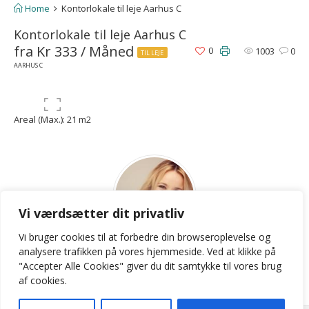
Home
Kontorlokale til leje Aarhus C
Kontorlokale til leje Aarhus C
fra Kr 333 / Måned
0
1003
0
TIL LEJE
AARHUS C
Areal (Max.): 21 m2
Vi værdsætter dit privatliv
Vi bruger cookies til at forbedre din browseroplevelse
og
LKB
analysere
trafikken
på
vores
hjemmeside
.
Ved at klikke på
"Accepter Alle Cookies" giver du dit samtykke til vores brug
Contact Agent
af cookies.