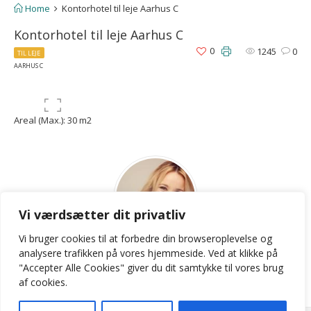
Home
Kontorhotel til leje Aarhus C
Kontorhotel til leje Aarhus C
0
1245
0
TIL LEJE
AARHUS C
Areal (Max.): 30 m2
Vi værdsætter dit privatliv
Vi bruger cookies til at forbedre din browseroplevelse
og
LKB
analysere
trafikken
på
vores
hjemmeside
.
Ved at klikke på
"Accepter Alle Cookies" giver du dit samtykke til vores brug
Contact Agent
af cookies.