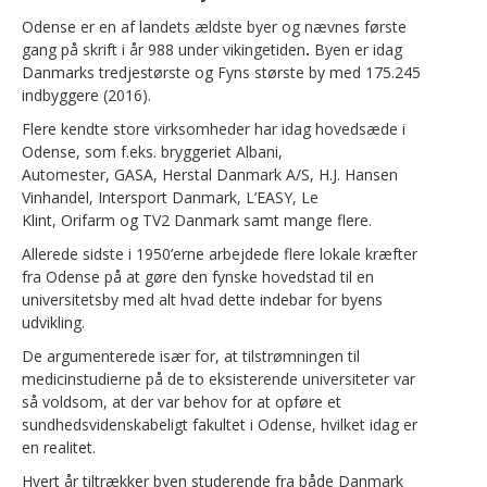
Odense er en af landets ældste byer og nævnes første
gang på skrift i år 988 under vikingetiden
.
Byen
er idag
Danmarks tredjestørste og Fyns største by med 175.245
indbyggere (2016).
Flere kendte store virksomheder har idag hovedsæde i
Odense, som f.eks. bryggeriet Albani,
Automester, GASA, Herstal Danmark A/S, H.J. Hansen
Vinhandel, Intersport Danmark, L’EASY, Le
Klint, Orifarm og TV2 Danmark samt mange flere.
Allerede sidste i 1950’erne arbejdede flere lokale kræfter
fra Odense på at gøre den fynske hovedstad til en
universitetsby med alt hvad dette indebar for byens
udvikling.
De argumenterede især for, at tilstrømningen til
medicinstudierne på de to eksisterende universiteter var
så voldsom, at der var behov for at opføre et
sundhedsvidenskabeligt fakultet i Odense, hvilket idag er
en realitet.
Hvert år tiltrækker byen studerende fra både Danmark