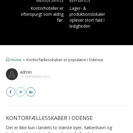
PREVIOUS ARTICLE
NEXT ARTICLE
Kontorhoteller er
Lager- &
efterspurgt som aldrig
produktionslokaler
før.
oplever stort fald i
ledigheden
Home
Kontorfællesskaber er populære i Odense
admin
19. SEPTEMBER 2016
KONTORFÆLLESSKABER I ODENSE
Det er ikke kun i landets to største byer, København og