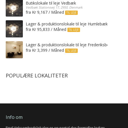
Butikslokale til leje Vedbæk
Vedbæk Stationsvej 17, 2950, Denmark
fra Kr 9,167 / Måned
TIL LEJE
Lager & produktionslokale til leje Humlebæk
fra Kr 95,833 / Måned
TIL LEJE
Lager & produktionslokale til leje Frederiksberg C
fra Kr 3,399 / Måned
TIL LEJE
POPULÆRE LOKALITETER
Info om
Find Virksomhedslokaler er en portal der formidler ledige