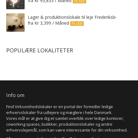
fra Kr 95,833 / Måned
TIL LEJE
Lager & produktionslokale til leje Frederiksberg C
fra Kr 3,399 / Måned
TIL LEJE
POPULÆRE LOKALITETER
Info om
Find Virksomhedslokaler er en portal der formidler ledige
erhvervslokaler fra udlejere og mæglere i hele Danmark.
Vores mål er at give dig et samlet overblik over ledige kontorer,
coworking spaces, butikker, produktionslokaler og andre
erhvervslejemål, som kan være interessante for din virksomhed.