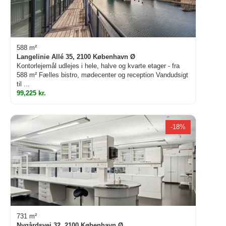
588 m²
Langelinie Allé 35, 2100 København Ø
Kontorlejemål udlejes i hele, halve og kvarte etager - fra
588 m² Fælles bistro, mødecenter og reception Vandudsigt
til ...
99,225 kr.
-18%
731 m²
Nygårdsvej 32, 2100 København Ø