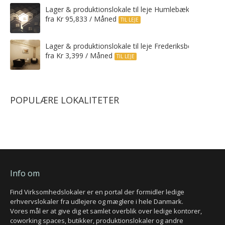
Lager & produktionslokale til leje Humlebæk
fra Kr 95,833 / Måned
TIL LEJE
Lager & produktionslokale til leje Frederiksberg C
fra Kr 3,399 / Måned
TIL LEJE
POPULÆRE LOKALITETER
Info om
Find Virksomhedslokaler er en portal der formidler ledige
erhvervslokaler fra udlejere og mæglere i hele Danmark.
Vores mål er at give dig et samlet overblik over ledige kontorer,
coworking spaces, butikker, produktionslokaler og andre