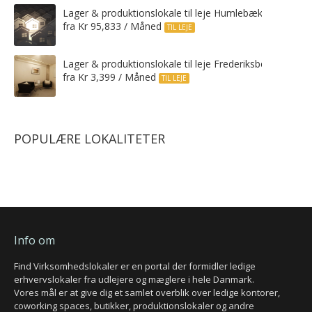
Lager & produktionslokale til leje Humlebæk
fra Kr 95,833 / Måned
TIL LEJE
Lager & produktionslokale til leje Frederiksberg C
fra Kr 3,399 / Måned
TIL LEJE
POPULÆRE LOKALITETER
Info om
Find Virksomhedslokaler er en portal der formidler ledige
erhvervslokaler fra udlejere og mæglere i hele Danmark.
Vores mål er at give dig et samlet overblik over ledige kontorer,
coworking spaces, butikker, produktionslokaler og andre