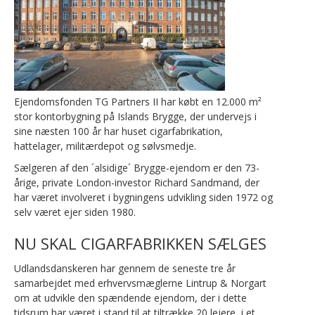
Ejendomsfonden TG Partners II har købt en 12.000 m²
stor kontorbygning på Islands Brygge, der undervejs i
sine næsten 100 år har huset cigarfabrikation,
hattelager, militærdepot og sølvsmedje.
Sælgeren af den ´alsidige´ Brygge-ejendom er den 73-
årige, private London-investor Richard Sandmand, der
har været involveret i bygningens udvikling siden 1972 og
selv været ejer siden 1980.
NU SKAL CIGARFABRIKKEN SÆLGES
Udlandsdanskeren har gennem de seneste tre år
samarbejdet med erhvervsmæglerne Lintrup & Norgart
om at udvikle den spændende ejendom, der i dette
tidsrum har været i stand til at tiltrække 20 lejere i et