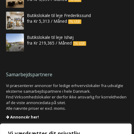
Butikslokale til leje Frederikssund
fra Kr 5,313 / Måned
TIL LEJE
Butikslokale til leje Ishøj
fra Kr 219,365 / Måned
TIL LEJE
Samarbejdspartnere
Vi præsenterer annoncer for ledige erhvervslokaler fra udvalgte
eksterne samarbejdspartnere i hele Danmark.
Find Virksomhedslokaler er derfor ikke ansvarlig for korrektheden
af de viste annoncedata på sitet.
Alle nævnte priser er excl. moms.
Annoncér her!
SSL sikret websted.
Vi anvender
SSL Certifikat
for at sikre dine personlige data.
Vi værdsætter dit privatliv