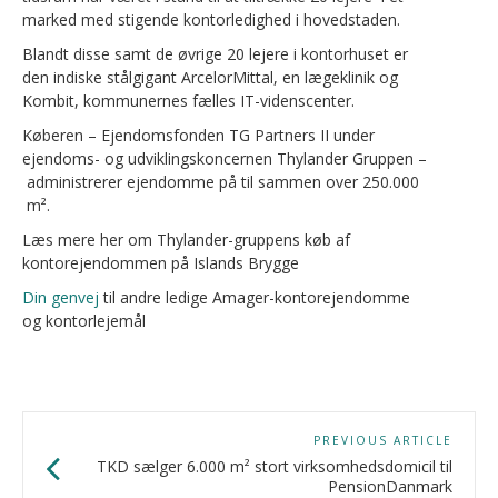
marked med stigende kontorledighed i hovedstaden.
Blandt disse samt de øvrige 20 lejere i kontorhuset er
den indiske stålgigant ArcelorMittal, en lægeklinik og
Kombit, kommunernes fælles IT-videnscenter.
Køberen – Ejendomsfonden TG Partners II under
ejendoms- og udviklingskoncernen Thylander Gruppen –
administrerer ejendomme på til sammen over 250.000
m².
Læs mere her om Thylander-gruppens køb af
kontorejendommen på Islands Brygge
Din genvej
til andre ledige Amager-kontorejendomme
og kontorlejemål
PREVIOUS ARTICLE
TKD sælger 6.000 m² stort virksomhedsdomicil til
PensionDanmark