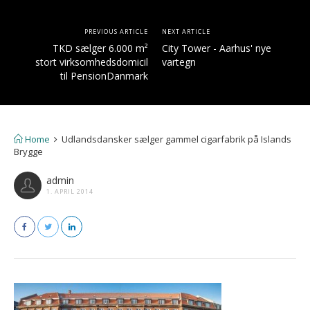
PREVIOUS ARTICLE
NEXT ARTICLE
TKD sælger 6.000 m²
City Tower - Aarhus' nye
stort virksomhedsdomicil
vartegn
til PensionDanmark
Home
Udlandsdansker sælger gammel cigarfabrik på Islands
Brygge
admin
1. APRIL 2014