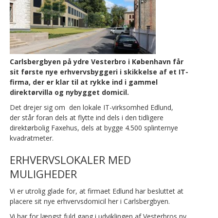
Carlsbergbyen på ydre Vesterbro i København får
sit første nye erhvervsbyggeri i skikkelse af et IT-
firma, der er klar til at rykke ind i gammel
direktørvilla og nybygget domicil.
Det drejer sig om den lokale IT-virksomhed Edlund,
der står foran dels at flytte ind dels i den tidligere
direktørbolig Faxehus, dels at bygge 4.500 splinternye
kvadratmeter.
ERHVERVSLOKALER MED
MULIGHEDER
Vi er utrolig glade for, at firmaet Edlund har besluttet at
placere sit nye erhvervsdomicil her i Carlsbergbyen.
Vi har for længst fuld gang i udviklingen af Vesterbros ny