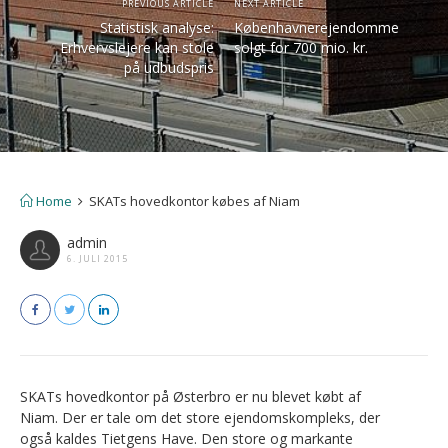
PREVIOUS ARTICLE
NEXT ARTICLE
Statistisk analyse:
Københavnerejendomme
Erhvervslejere kan stole
solgt for 700 mio. kr.
på udbudspris
Home
SKATs hovedkontor købes af Niam
admin
6. JULI 2015
SKATs hovedkontor på Østerbro er nu blevet købt af
Niam. Der er tale om det store ejendomskompleks, der
også kaldes Tietgens Have. Den store og markante