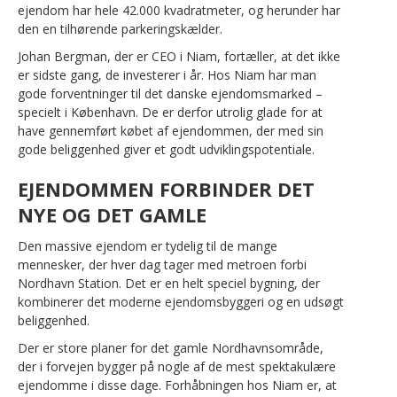
ejendom har hele 42.000 kvadratmeter, og herunder har
den en tilhørende parkeringskælder.
Johan Bergman, der er CEO i Niam, fortæller, at det ikke
er sidste gang, de investerer i år. Hos Niam har man
gode forventninger til det danske ejendomsmarked –
specielt i København. De er derfor utrolig glade for at
have gennemført købet af ejendommen, der med sin
gode beliggenhed giver et godt udviklingspotentiale.
EJENDOMMEN FORBINDER DET
NYE OG DET GAMLE
Den massive ejendom er tydelig til de mange
mennesker, der hver dag tager med metroen forbi
Nordhavn Station. Det er en helt speciel bygning, der
kombinerer det moderne ejendomsbyggeri og en udsøgt
beliggenhed.
Der er store planer for det gamle Nordhavnsområde,
der i forvejen bygger på nogle af de mest spektakulære
ejendomme i disse dage. Forhåbningen hos Niam er, at