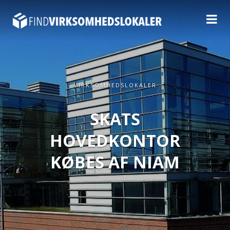
VIRKSOMHEDSLOKALER
SKATS
HOVEDKONTOR
KØBES AF NIAM