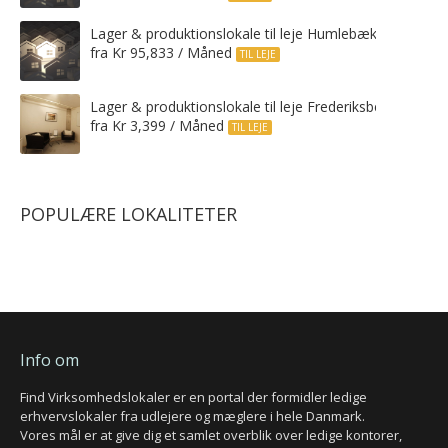
Lager & produktionslokale til leje Humlebæk
fra Kr 95,833 / Måned
TIL LEJE
Lager & produktionslokale til leje Frederiksberg C
fra Kr 3,399 / Måned
TIL LEJE
POPULÆRE LOKALITETER
Info om
Find Virksomhedslokaler er en portal der formidler ledige
erhvervslokaler fra udlejere og mæglere i hele Danmark.
Vores mål er at give dig et samlet overblik over ledige kontorer,